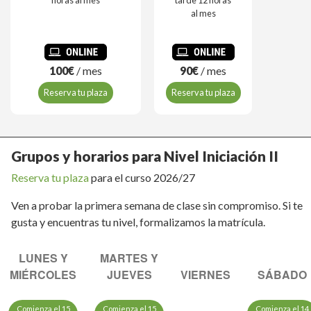
horas al mes
tarde 12 horas
al mes
100€
/ mes
90€
/ mes
Reserva tu plaza
Reserva tu plaza
Grupos y horarios para Nivel Iniciación II
Reserva tu plaza
para el curso 2026/27
Ven a probar la primera semana de clase sin compromiso. Si te
gusta y encuentras tu nivel, formalizamos la matrícula.
LUNES Y
MARTES Y
MIÉRCOLES
JUEVES
VIERNES
SÁBADO
Comienza el 15
Comienza el 15
Comienza el 14