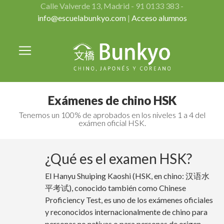
Calle Valverde 13, Madrid - 91 0133 383 -
info@escuelabunkyo.com
|
Acceso alumnos
Exámenes de chino HSK
Tenemos un 100% de aprobados en los niveles 1 a 4 del
exámen oficial HSK.
¿Qué es el examen HSK?
El Hanyu Shuiping Kaoshi (HSK, en chino: 汉语水
平考试), conocido también como Chinese
Proficiency Test, es uno de los exámenes oficiales
y reconocidos internacionalmente de chino para
personas no nativas o para personas de origen