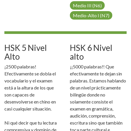
Medio III (N6)
Medio-Alto I (N7)
HSK 5 Nivel
HSK 6 Nivel
Alto
alto
¡2500 palabras!
¡¡5000 palabras!! Que
Efectivamente se dobla el
efectivamente te dejan sin
vocabulario y el examen
palabras. Estamos hablando
está a la altura de los que
de un nivel prácticamente
son capaces de
bilingüe donde no
desenvolverse en chino en
solamente consiste el
casi cualquier situación.
examen en gramática,
audición, comprensión,
Ni qué decir que tu lectura
escritura sino que también
comprensiva y dominio de
toca parte cultural e