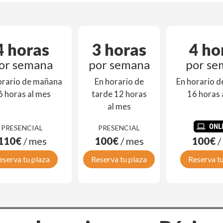
4 horas
3 horas
4 ho
or semana
por semana
por se
orario de mañana
En horario de
En horario 
6 horas al mes
tarde 12 horas
16 horas 
al mes
PRESENCIAL
PRESENCIAL
110€
/ mes
100€
/ mes
100€
/
eserva tu plaza
Reserva tu plaza
Reserva tu