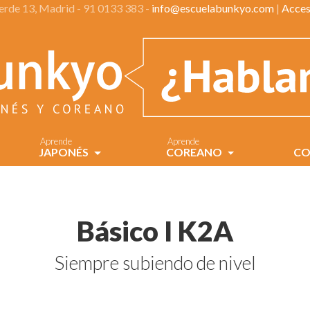
verde 13, Madrid - 91 0133 383 -
info@escuelabunkyo.com
|
Acces
Aprende
Aprende
JAPONÉS
COREANO
CO
Básico I K2A
Siempre subiendo de nivel