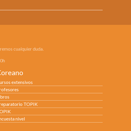
eremos cualquier duda.
30h
Coreano
ursos extensivos
rofesores
ibros
reparatorio TOPIK
OPIK
ncuesta nivel