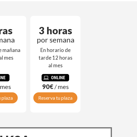
ras
3 horas
mana
por semana
de mañana
En horario de
al mes
tarde 12 horas
al mes
 mes
90€
/ mes
 plaza
Reserva tu plaza