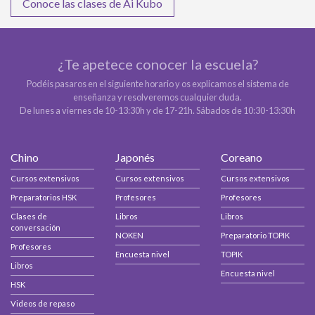
Conoce las clases de Ai Kubo
¿Te apetece conocer la escuela?
Podéis pasaros en el siguiente horario y os explicamos el sistema de
enseñanza y resolveremos cualquier duda.
De lunes a viernes de 10-13:30h y de 17-21h. Sábados de 10:30-13:30h
Chino
Japonés
Coreano
Cursos extensivos
Cursos extensivos
Cursos extensivos
Preparatorios HSK
Profesores
Profesores
Clases de
Libros
Libros
conversación
NOKEN
Preparatorio TOPIK
Profesores
Encuesta nivel
TOPIK
Libros
Encuesta nivel
HSK
Videos de repaso